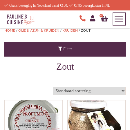
Gratis bezorging in Nederland vanaf €150,-
€7,95 bezorgkosten in NL
0
HOME
/
OLIE & AZIJN & KRUIDEN
/
KRUIDEN
/ ZOUT
Filter
Zout