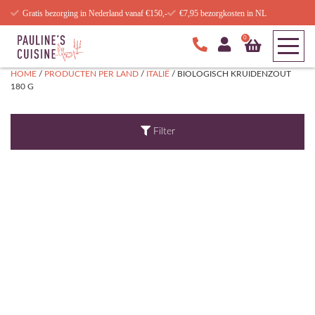
Gratis bezorging in Nederland vanaf €150,-
€7,95 bezorgkosten in NL
0
HOME
/
PRODUCTEN PER LAND
/
ITALIË
/ BIOLOGISCH KRUIDENZOUT
180 G
Filter