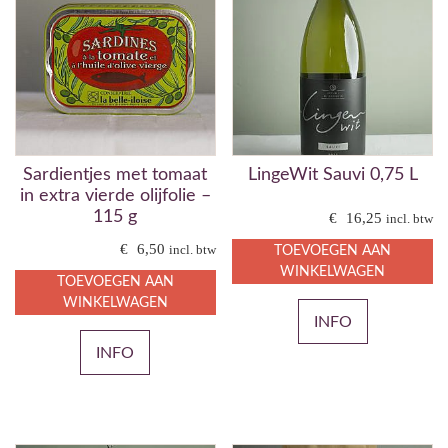
Sardientjes met tomaat
LingeWit Sauvi 0,75 L
in extra vierde olijfolie –
115 g
€
16,25
incl. btw
€
6,50
incl. btw
TOEVOEGEN AAN
WINKELWAGEN
TOEVOEGEN AAN
WINKELWAGEN
INFO
INFO