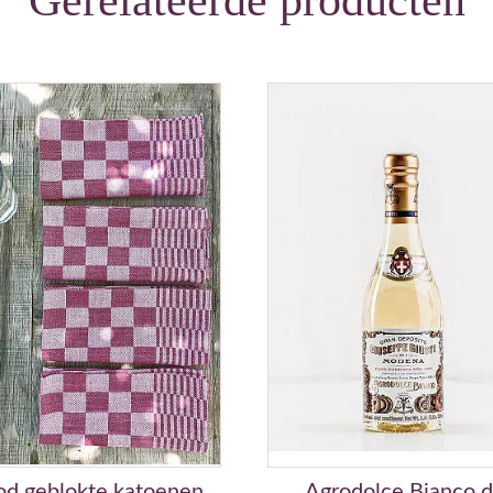
Gerelateerde producten
od geblokte katoenen
Agrodolce Bianco d