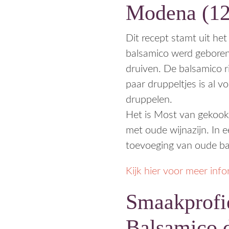
Modena (12
Dit recept stamt uit he
balsamico werd geboren
druiven. De balsamico r
paar druppeltjes is al v
druppelen.
Het is Most van gekoo
met oude wijnazijn. In
toevoeging van oude ba
Kijk hier voor meer inf
Smaakprofi
Balsamico 