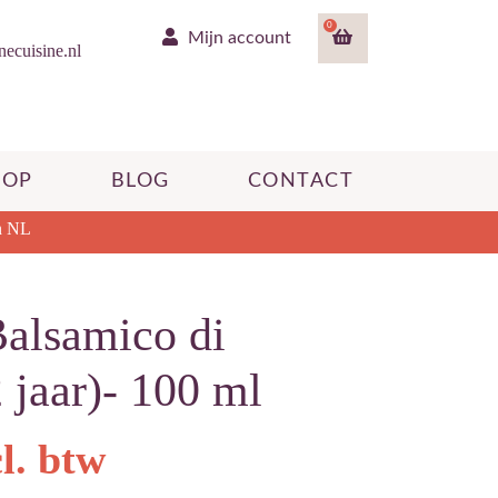
0
Mijn account
ecuisine.nl
HOP
BLOG
CONTACT
n NL
Balsamico di
jaar)- 100 ml
cl. btw