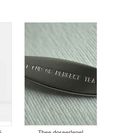
i
Thee doseerlepel