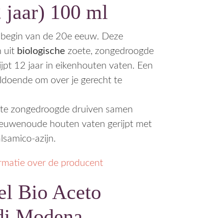
 jaar) 100 ml
t begin van de 20e eeuw. Deze
 uit
biologische
zoete, zongedroogde
ijpt 12 jaar in eikenhouten vaten. Een
oldoende om over je gerecht te
kte zongedroogde druiven samen
 eeuwenoude houten vaten gerijpt met
lsamico-azijn.
ormatie over de producent
el Bio Aceto
di Modena