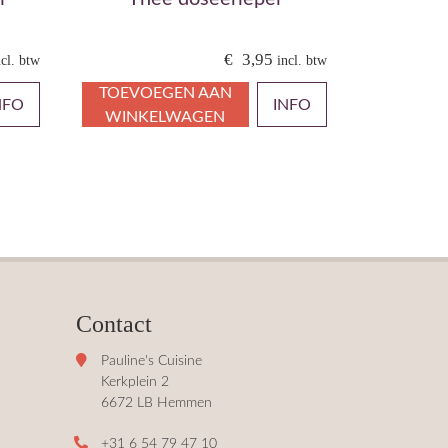
€
3,95
ncl. btw
incl. btw
TOEVOEGEN AAN
NFO
INFO
WINKELWAGEN
Contact
Pauline's Cuisine
Kerkplein 2
6672 LB Hemmen
+31 6 54 79 47 10