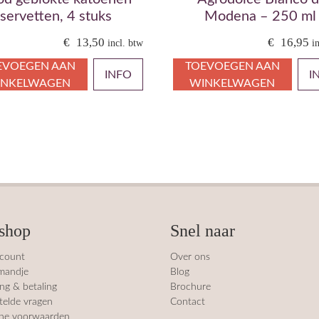
servetten, 4 stuks
Modena – 250 ml
€
13,50
€
16,95
incl. btw
i
EVOEGEN AAN
TOEVOEGEN AAN
INFO
I
INKELWAGEN
WINKELWAGEN
shop
Snel naar
ccount
Over ons
mandje
Blog
ng & betaling
Brochure
telde vragen
Contact
ne voorwaarden