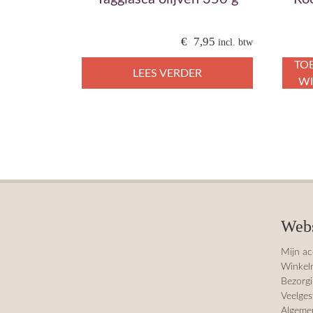
€
7,95
incl. btw
TO
LEES VERDER
W
Web
Mijn a
Winkel
Bezorgi
Veelges
Algeme