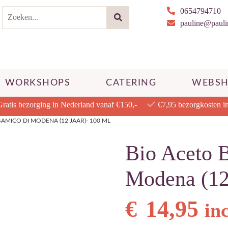
0654794710
pauline@paulin
WORKSHOPS
CATERING
WEBS
Gratis bezorging in Nederland vanaf €150,-
€7,95 bezorgkosten i
SAMICO DI MODENA (12 JAAR)- 100 ML
Bio Aceto 
Modena (12 
€
14,95
in