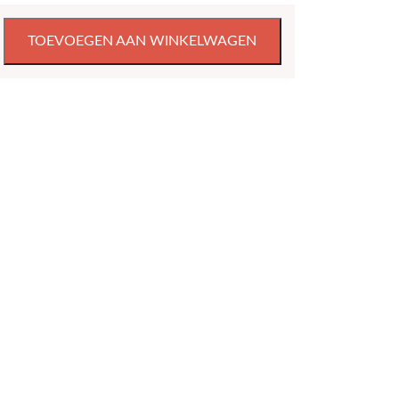
TOEVOEGEN AAN WINKELWAGEN
kte
enen
tten,
l