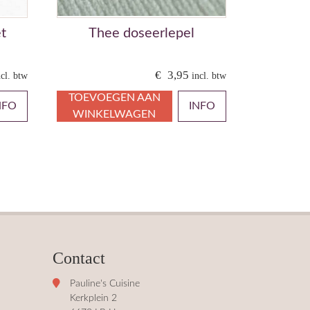
t
Thee doseerlepel
€
3,95
ncl. btw
incl. btw
TOEVOEGEN AAN
NFO
INFO
WINKELWAGEN
Contact
Pauline's Cuisine
Kerkplein 2