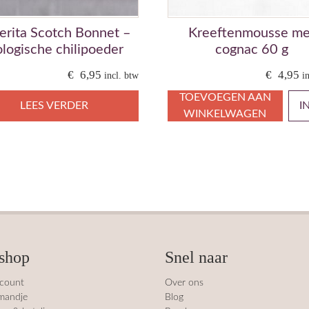
erita Scotch Bonnet –
Kreeftenmousse me
ologische chilipoeder
cognac 60 g
€
6,95
€
4,95
incl. btw
i
TOEVOEGEN AAN
LEES VERDER
I
WINKELWAGEN
shop
Snel naar
ccount
Over ons
mandje
Blog