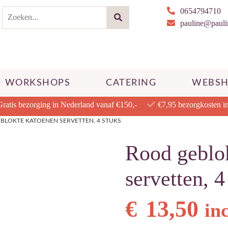
0654794710
pauline@paulin
WORKSHOPS
CATERING
WEBS
Gratis bezorging in Nederland vanaf €150,-
€7,95 bezorgkosten i
BLOKTE KATOENEN SERVETTEN, 4 STUKS
Rood geblo
servetten, 4
€
13,50
in