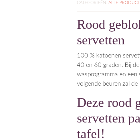
CATEGORIEËN:
ALLE PRODUC
Rood geblo
servetten
100 % katoenen servet
40 en 60 graden. Bij d
wasprogramma en een sch
volgende beuren zal de 
Deze rood 
servetten p
tafel!