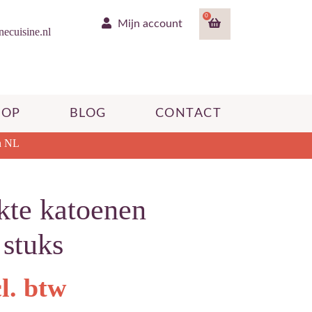
0
Mijn account
ecuisine.nl
HOP
BLOG
CONTACT
n NL
kte katoenen
 stuks
cl. btw