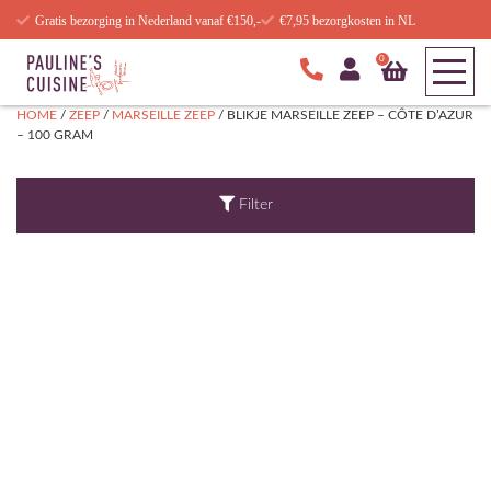
Gratis bezorging in Nederland vanaf €150,-
€7,95 bezorgkosten in NL
0
HOME
/
ZEEP
/
MARSEILLE ZEEP
/ BLIKJE MARSEILLE ZEEP – CÔTE D’AZUR
– 100 GRAM
Filter