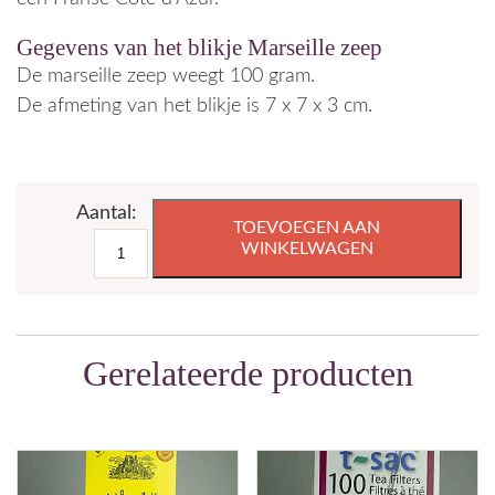
Gegevens van het blikje Marseille zeep
De marseille zeep weegt 100 gram.
De afmeting van het blikje is 7 x 7 x 3 cm.
Blikje
TOEVOEGEN AAN
Marseille
WINKELWAGEN
zeep
-
Côte
d'Azur
Gerelateerde producten
-
100
gram
aantal