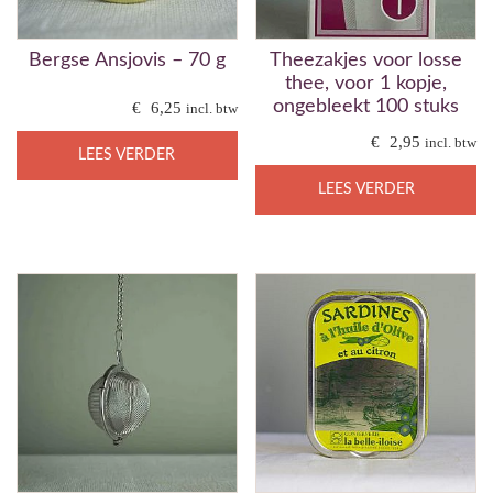
Bergse Ansjovis – 70 g
Theezakjes voor losse
thee, voor 1 kopje,
ongebleekt 100 stuks
€
6,25
incl. btw
€
2,95
incl. btw
LEES VERDER
LEES VERDER