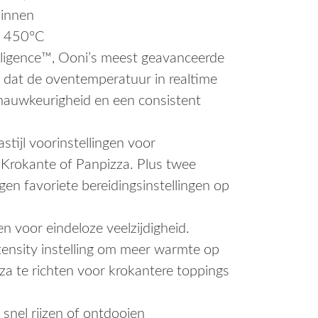
binnen
t 450°C
elligence™, Ooni’s meest geavanceerde
dat de oventemperatuur in realtime
 nauwkeurigheid en een consistent
astijl voorinstellingen voor
Krokante of Panpizza. Plus twee
en favoriete bereidingsinstellingen op
n voor eindeloze veelzijdigheid.
tensity instelling om meer warmte op
za te richten voor krokantere toppings
nel rijzen of ontdooien