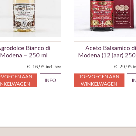
grodolce Bianco di
Aceto Balsamico d
Modena – 250 ml
Modena (12 jaar) 250
€
16,95
€
29,95
incl. btw
i
EVOEGEN AAN
TOEVOEGEN AAN
INFO
I
INKELWAGEN
WINKELWAGEN