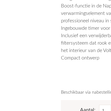
Boost-functie in de Na
verwarmingselement van
professioneel niveau in
Ingebouwde timer voor
Inclusief een verwijde
filtersysteem dat rook 
het interieur van de Vo
Compact ontwerp
Beschikbaar via nabestelli
Pizza