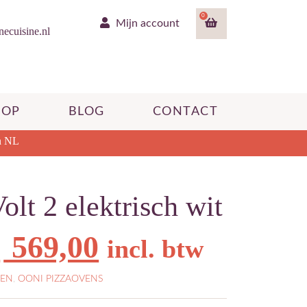
0
Mijn account
ecuisine.nl
HOP
BLOG
CONTACT
n NL
olt 2 elektrisch wit
orspronkelijke
Huidige
€
569,00
incl. btw
TEN
,
OONI PIZZAOVENS
rijs
prijs