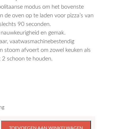
politaanse modus om het bovenste
 de oven op te laden voor pizza’s van
 slechts 90 seconden.
 nauwkeurigheid en gemak.
rbaar, vaatwasmachinebestendig
en stoom afvoert om zowel keuken als
lt 2 schoon te houden.
ng
oven
TOEVOEGEN AAN WINKELWAGEN