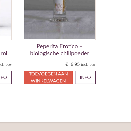
i
Peperita Erotico –
 ml
biologische chilipoeder
€
6,95
ncl. btw
incl. btw
TOEVOEGEN AAN
NFO
INFO
WINKELWAGEN