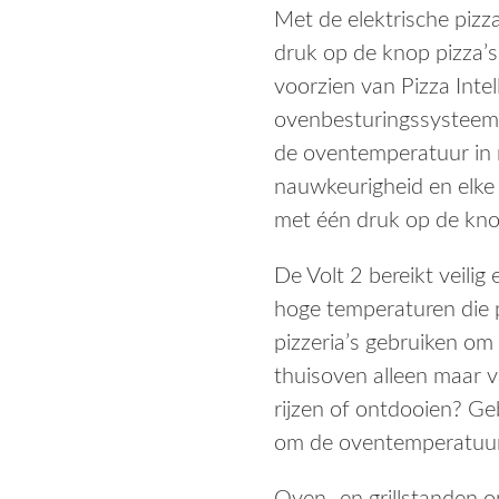
Met de elektrische piz
w
druk op de knop pizza’s 
voorzien van Pizza Inte
€
ovenbesturingssysteem 
de oventemperatuur in r
nauwkeurigheid en elke 
met één druk op de kno
De Volt 2 bereikt veili
hoge temperaturen die p
pizzeria’s gebruiken om
thuisoven alleen maar 
rijzen of ontdooien? G
om de oventemperatuur 