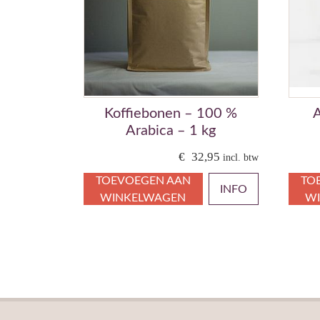
Koffiebonen – 100 %
A
Arabica – 1 kg
€
32,95
incl. btw
TOEVOEGEN AAN
TO
INFO
WINKELWAGEN
W