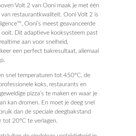
zaoven Volt 2 van Ooni maak je met één
as:
is:
van restaurantkwaliteit. Ooni Volt 2 is
lligence™, Ooni’s meest geavanceerde
 599,00.
€ 569,00.
ooit. Dit adaptieve kooksysteem past
ealtime aan voor snelheid,
keer een perfect bakresultaat, allemaal
p.
g en snel temperaturen tot 450°C, de
rofessionele koks, restaurants en
 geweldige pizza’s te maken en waar je
van kan dromen. En moet je deeg snel
ebruik dan de speciale deegbakstand
tot 20°C te verlagen.