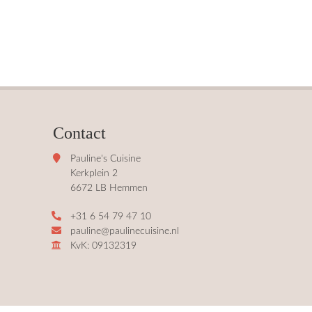
Contact
Pauline's Cuisine
Kerkplein 2
6672 LB Hemmen
+31 6 54 79 47 10
pauline@paulinecuisine.nl
KvK: 09132319