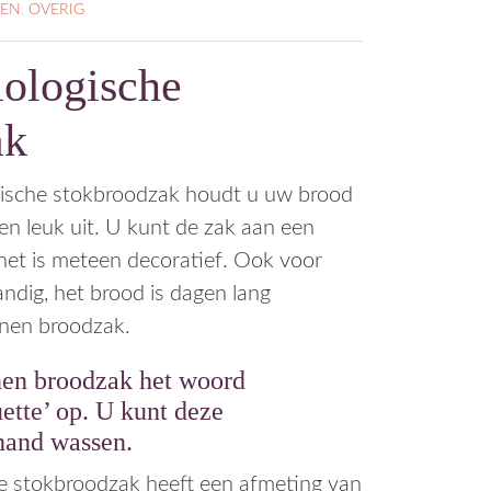
TEN
,
OVERIG
iologische
ak
gische stokbroodzak houdt u uw brood
een leuk uit. U kunt de zak aan een
et is meteen decoratief. Ook voor
ndig, het brood is dagen lang
nen broodzak.
enen broodzak het woord
ette’ op. U kunt deze
hand wassen.
e stokbroodzak heeft een afmeting van