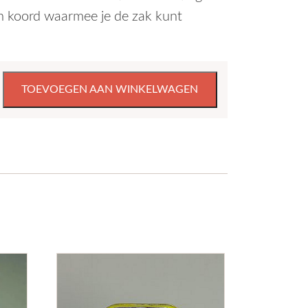
n koord waarmee je de zak kunt
enen
TOEVOEGEN AAN WINKELWAGEN
gische
roodzak
l