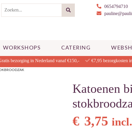
0654794710
pauline@paulin
WORKSHOPS
CATERING
WEBS
Gratis bezorging in Nederland vanaf €150,-
€7,95 bezorgkosten i
TOKBROODZAK
Katoenen b
stokbroodz
€
3,75
incl