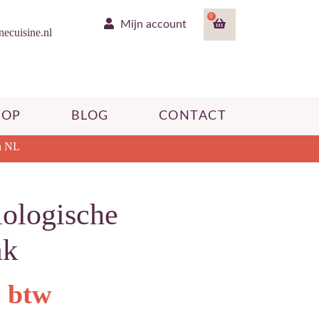
0
Mijn account
ecuisine.nl
HOP
BLOG
CONTACT
n NL
iologische
ak
. btw