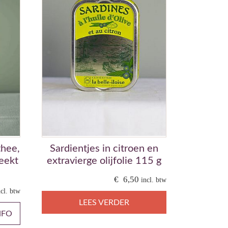
thee,
Sardientjes in citroen en
eekt
extravierge olijfolie 115 g
€
6,50
incl. btw
ncl. btw
LEES VERDER
NFO