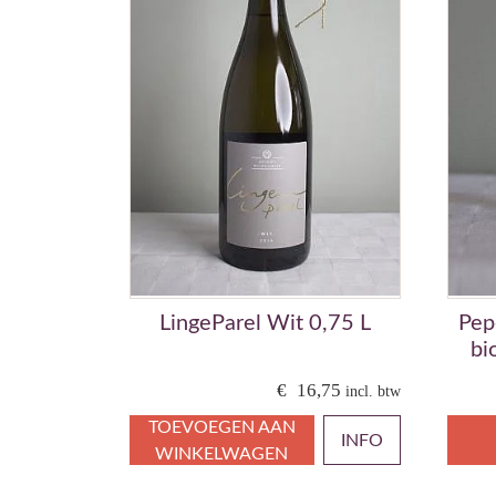
LingeParel Wit 0,75 L
Pep
bi
€
16,75
incl. btw
TOEVOEGEN AAN
INFO
WINKELWAGEN