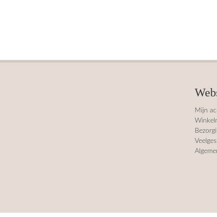
Web
Mijn a
Winkel
Bezorgi
Veelges
Algeme