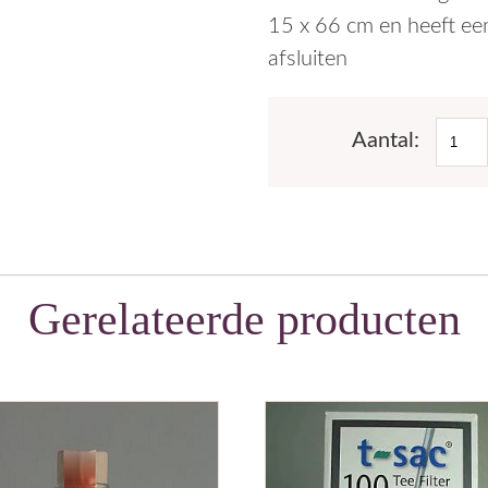
15 x 66 cm en heeft ee
afsluiten
Kato
biolo
stokb
aanta
Gerelateerde producten