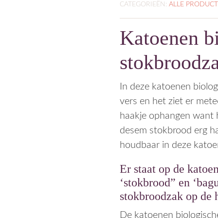
CATEGORIEËN:
ALLE PRODUC
Katoenen b
stokbroodz
In deze katoenen biolo
vers en het ziet er met
haakje ophangen want h
desem stokbrood erg ha
houdbaar in deze katoe
Er staat op de kato
‘stokbrood” en ‘bagu
stokbroodzak op de 
De katoenen biologisch