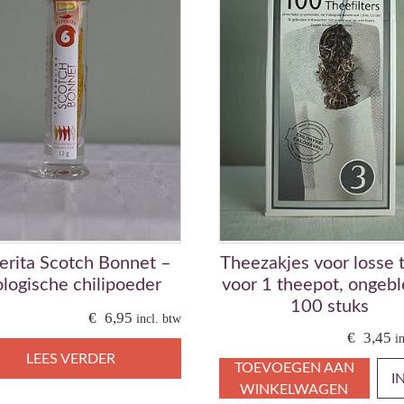
erita Scotch Bonnet –
Theezakjes voor losse 
ologische chilipoeder
voor 1 theepot, ongebl
100 stuks
€
6,95
incl. btw
€
3,45
i
LEES VERDER
TOEVOEGEN AAN
I
WINKELWAGEN