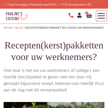
Gratis bezorging in Nederland vanaf €150,-
€7,95 bezorgkosten in NL
0
HOME
/
BLOG
/
RECEPTEN(KERST)PAKKETTEN VOOR UW WERKNEMERS?
Recepten(kerst)pakketten
voor uw werknemers?
Hoe leuk is het om uw werknemers of collega’s een
heerlijk (kerst)pakket te geven met een door mij
gemaakt bijpassend recept. Iedereen kan heerlijk thuis
aan de slag met dit verwenpakket!