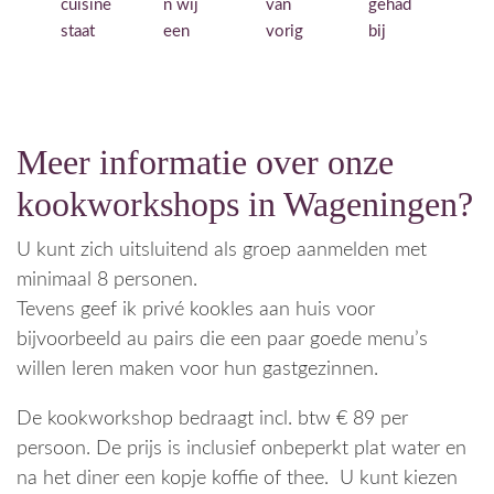
cuisine 
n wij 
van 
gehad 
ok
staat 
een 
vorig 
bij 
r 
garant 
ontzett
jaar 
Paulin
har
voor 
ende 
nog 
e's 
k 
een 
leuke 
een 
cuisine 
on
lekker 
Italiaan
works
in 
gen
Meer informatie over onze
zelf 
se 
hop 
Hemm
doo
klaar 
kookw
geboe
en. 
Pau
kookworkshops in Wageningen?
gemaa
orksho
kt! 
Super 
e in
kt 
p 
Iedere
mooie, 
Pod
U kunt zich uitsluitend als groep aanmelden met
diner 
gehad 
en was 
knusse 
Cal
minimaal 8 personen.
onder 
en 
opnieu
locatie
ola
Tevens geef ik privé kookles aan huis voor
de 
zeker 
w  
. We 
Een
bijvoorbeeld au pairs die een paar goede menu’s
deskun
met 
super 
hadden 
vri
willen leren maken voor hun gastgezinnen.
dige 
een 
enthou
de 
elij
leiding 
gastvr
siast  
Italiaan
gas
De kookworkshop bedraagt incl. btw € 89 per
van 
ouw 
en 
se 
ou
persoon. De prijs is inclusief onbeperkt plat water en
Paulin
als 
heerlij
kookw
die 
na het diner een kopje koffie of thee. U kunt kiezen
e. De 
Paulin
k 
orksho
alle