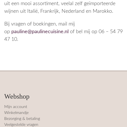
uit een mooi assortiment, veelal zelf geïmporteerde
ambian
e. Echt 
gegete
p 
goe
ce is 
super
n!
geboe
had
wijnen uit Italië, Frankrijk, Nederland en Marokko.
sfeerv
kt, 
ge
​Bij vragen of boekingen, mail mij
ol en 
waarin 
ld, 
Paulin
we 
ver
op
pauline@paulinecuisine.nl
of bel mij op 06 – 54 79
e en 
verschi
gd 
47 10.
haar 
llende 
jeze
man 
gerech
liet 
zijn 
tjes 
zij
een 
hebbe
Een
uitstek
n 
pra
ende 
gemaa
ge 
gastvr
kt. 
loc
ouw 
Paulin
met
Webshop
en 
e had 
moo
gasthe
het 
ka
Mijn account
er!
goed 
We
Winkelmandje
Bezorging & betaling
voorbe
he
Veelgestelde vragen
reid 
n er