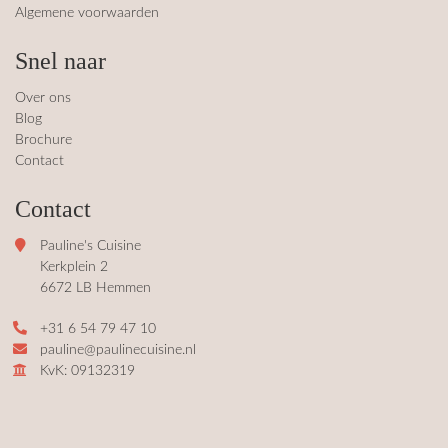
Algemene voorwaarden
waard
hee
oor 
ke 
Snel naar
het 
ge
goed 
ten 
Over ons
te 
ge
Blog
Brochure
bereid
kt 
Contact
en 
ver
was. 
pr
Contact
Paulin
ten
e en 
Oo
Pauline's Cuisine
haar 
de 
Kerkplein 2
man 
uit
6672 LB Hemmen
waren 
jes 
+31 6 54 79 47 10
zeer 
war
pauline@paulinecuisine.nl
gastvri
int
KvK: 09132319
j. We 
san
hebbe
gez
n 
g