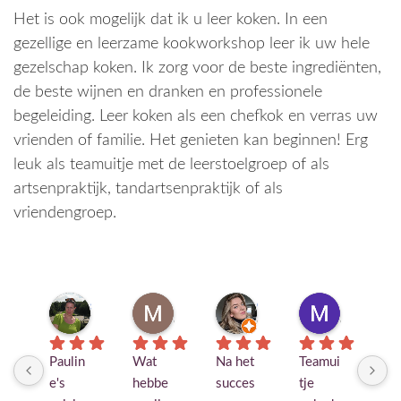
Het is ook mogelijk dat ik u leer koken. In een
gezellige en leerzame kookworkshop leer ik uw hele
gezelschap koken. Ik zorg voor de beste ingrediënten,
de beste wijnen en dranken en professionele
begeleiding. Leer koken als een chefkok en verras uw
vrienden of familie. Het genieten kan beginnen! Erg
leuk als teamuitje met de leerstoelgroep of als
artsenpraktijk, tandartsenpraktijk of als
vriendengroep.
saskia ermers
Margreeth Schuilenburg
Christa Van Der Heijden
Mandy van de Werff
7 maanden geleden
8 maanden geleden
8 maanden geleden
8 maanden 
Paulin
Wat 
Na het 
Teamui
Ik 
e's 
hebbe
succes 
tje 
in 