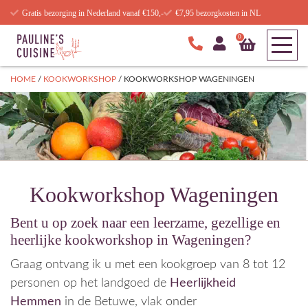
Gratis bezorging in Nederland vanaf €150,-
€7,95 bezorgkosten in NL
0
HOME
/
KOOKWORKSHOP
/
KOOKWORKSHOP WAGENINGEN
Kookworkshop Wageningen
Bent u op zoek naar een leerzame, gezellige en
heerlijke kookworkshop in Wageningen?
Graag ontvang ik u met een kookgroep van 8 tot 12
personen op het landgoed de
Heerlijkheid
Hemmen
in de Betuwe, vlak onder