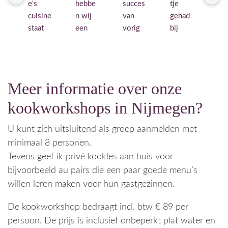
e's 
hebbe
succes 
tje 
in 
cuisine 
n wij 
van 
gehad 
ok
staat 
een 
vorig 
bij 
r 
garant 
ontzett
jaar 
Paulin
har
voor 
ende 
nog 
e's 
k 
een 
leuke 
een 
cuisine 
on
lekker 
Italiaan
works
in 
gen
Meer informatie over onze
zelf 
se 
hop 
Hemm
doo
klaar 
kookw
geboe
en. 
Pau
kookworkshops in Nijmegen?
gemaa
orksho
kt! 
Super 
e in
kt 
p 
Iedere
mooie, 
Pod
U kunt zich uitsluitend als groep aanmelden met
diner 
gehad 
en was 
knusse 
Cal
minimaal 8 personen.
onder 
en 
opnieu
locatie
ola
Tevens geef ik privé kookles aan huis voor
de 
zeker 
w  
. We 
Een
bijvoorbeeld au pairs die een paar goede menu’s
deskun
met 
super 
hadden 
vri
willen leren maken voor hun gastgezinnen.
dige 
een 
enthou
de 
elij
leiding 
gastvr
siast  
Italiaan
gas
De kookworkshop bedraagt incl. btw € 89 per
van 
ouw 
en 
se 
ou
persoon. De prijs is inclusief onbeperkt plat water en
Paulin
als 
heerlij
kookw
die 