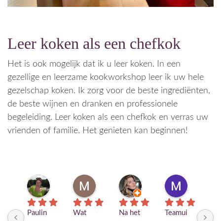
Leer koken als een chefkok
Het is ook mogelijk dat ik u leer koken. In een
gezellige en leerzame kookworkshop leer ik uw hele
gezelschap koken. Ik zorg voor de beste ingrediënten,
de beste wijnen en dranken en professionele
begeleiding. Leer koken als een chefkok en verras uw
vrienden of familie. Het genieten kan beginnen!
saskia ermers
Margreeth Schuilenburg
Christa Van Der Heijden
Mandy van de Werff
7 maanden geleden
8 maanden geleden
8 maanden geleden
8 maanden 
Paulin
Wat 
Na het 
Teamui
Ik 