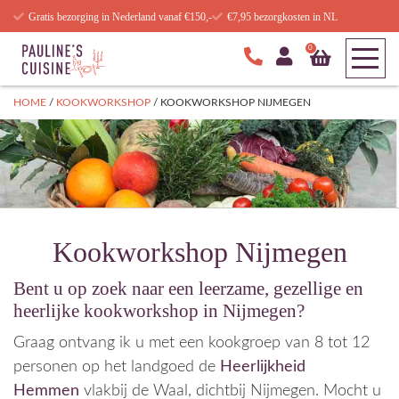
Gratis bezorging in Nederland vanaf €150,-
€7,95 bezorgkosten in NL
0
HOME
/
KOOKWORKSHOP
/
KOOKWORKSHOP NIJMEGEN
Kookworkshop Nijmegen
Bent u op zoek naar een leerzame, gezellige en
heerlijke kookworkshop in Nijmegen?
Graag ontvang ik u met een kookgroep van 8 tot 12
personen op het landgoed de
Heerlijkheid
Hemmen
vlakbij de Waal, dichtbij Nijmegen. Mocht u