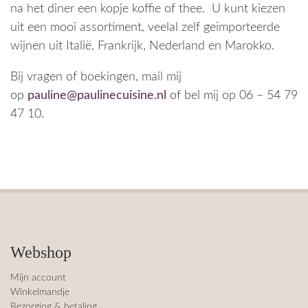
na het diner een kopje koffie of thee. U kunt kiezen
e. De 
Paulin
k 
orksho
alle
uit een mooi assortiment, veelal zelf geïmporteerde
ambian
e. Echt 
gegete
p 
goe
ce is 
super
n!
geboe
had
wijnen uit Italië, Frankrijk, Nederland en Marokko.
sfeerv
kt, 
ge
​Bij vragen of boekingen, mail mij
ol en 
waarin 
ld, 
Paulin
we 
ver
op
pauline@paulinecuisine.nl
of bel mij op 06 – 54 79
e en 
verschi
gd 
47 10.
haar 
llende 
jeze
man 
gerech
liet 
zijn 
tjes 
zij
een 
hebbe
Een
uitstek
n 
pra
ende 
gemaa
ge 
gastvr
kt. 
loc
ouw 
Paulin
met
Webshop
en 
e had 
moo
gasthe
het 
ka
Mijn account
er!
goed 
We
Winkelmandje
Bezorging & betaling
voorbe
he