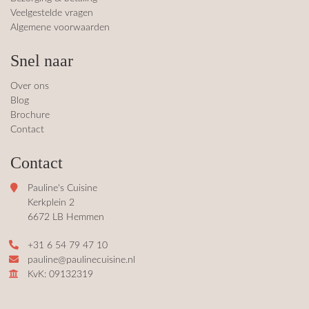
Veelgestelde vragen
reid 
n er
Algemene voorwaarden
waard
hee
oor 
ke 
Snel naar
het 
ge
goed 
ten 
Over ons
te 
ge
Blog
Brochure
bereid
kt 
Contact
en 
ver
was. 
pr
Contact
Paulin
ten
e en 
Oo
Pauline's Cuisine
haar 
de 
Kerkplein 2
man 
uit
6672 LB Hemmen
waren 
jes 
+31 6 54 79 47 10
zeer 
war
pauline@paulinecuisine.nl
gastvri
int
KvK: 09132319
j. We 
san
hebbe
gez